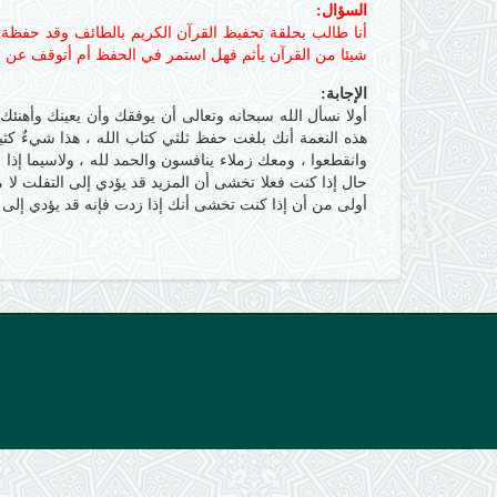
السؤال:
أنا طالب بحلقة تحفيظ القرآن الكريم بالطائف وقد حفظة
شيئا من القرآن يأثم فهل استمر في الحفظ أم أتوقف عن ال
الإجابة:
أولا نسأل الله سبحانه وتعالى أن يوفقك وأن يعينك وأهن
هذه النعمة أنك بلغت حفظ ثلثي كتاب الله ، هذا شيءٌ ك
وانقطعوا ، ومعك زملاء ينافسون والحمد لله ، ولاسيما إذا
حال إذا كنت فعلا تخشى أن المزيد قد يؤدي إلى التفلت لا
أولى من أن إذا كنت تخشى أنك إذا زدت فإنه قد يؤدي إلى ا