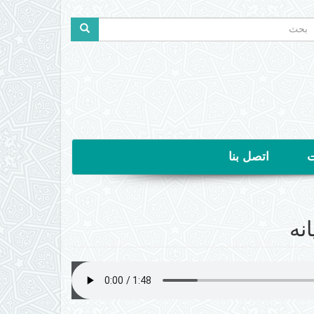
ستمارة
لبحث
حث
ت
اتصل بنا
نه