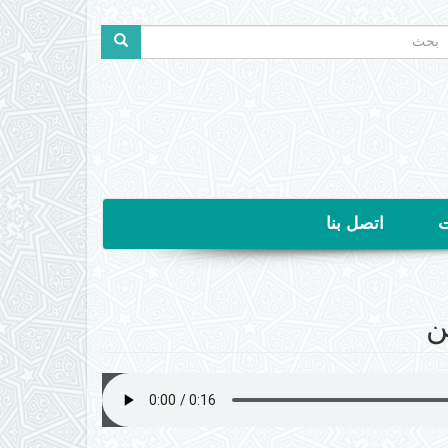
ستمارة
لبحث
حث
ت
اتصل بنا
ن