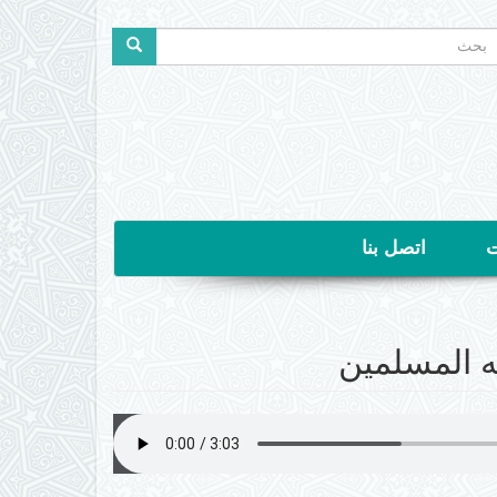
ستمارة
لبحث
حث
ت
اتصل بنا
 المسلمين